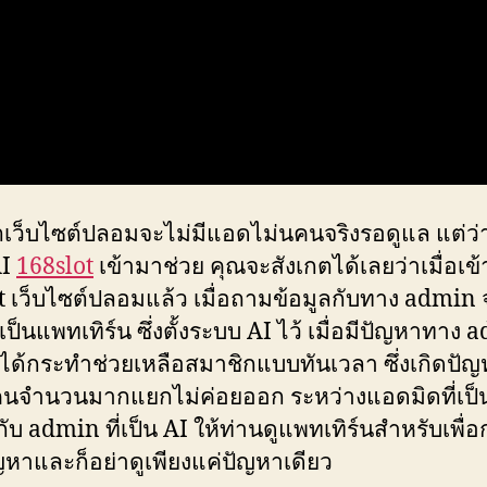
ตเว็บไซต์ปลอมจะไม่มีแอดไม่นคนจริงรอดูแล แต่ว่
AI
168slot
เข้ามาช่วย คุณจะสังเกตได้เลยว่าเมื่อเข้า
t เว็บไซต์ปลอมแล้ว เมื่อถามข้อมูลกับทาง admin
ป็นแพทเทิร์น ซึ่งตั้งระบบ AI ไว้ เมื่อมีปัญหาทาง
ิได้กระทำช่วยเหลือสมาชิกแบบทันเวลา ซึ่งเกิดปัญห
ู้คนจำนวนมากแยกไม่ค่อยออก ระหว่างแอดมิดที่เป็
ับ admin ที่เป็น AI ให้ท่านดูแพทเทิร์นสำหรับเพื่
หาและก็อย่าดูเพียงแค่ปัญหาเดียว