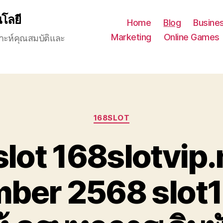
นโลยี
Home
Blog
Busine
Marketing
Online Games
าะห์คุณสมบัติและ
Categories
168SLOT
lot 168slotvip
ber 2568 slot1