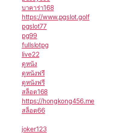
บาคาร่า168
https://www.pgslot.golf
pgslot77
pg99
fullslotpg
live22
ดูหนัง
ดูหนังฟรี
ดูหนังฟรี
สล็อต168
https://hongkong456.me
สล็อต66
joker123