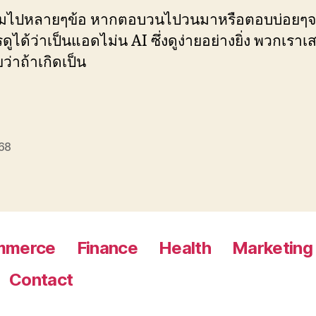
ามไปหลายๆข้อ หากตอบวนไปวนมาหรือตอบบ่อยๆจ
ดูได้ว่าเป็นแอดไม่น AI ซึ่งดูง่ายอย่างยิ่ง พวกเรา
่าถ้าเกิดเป็น
168
mmerce
Finance
Health
Marketing
Contact