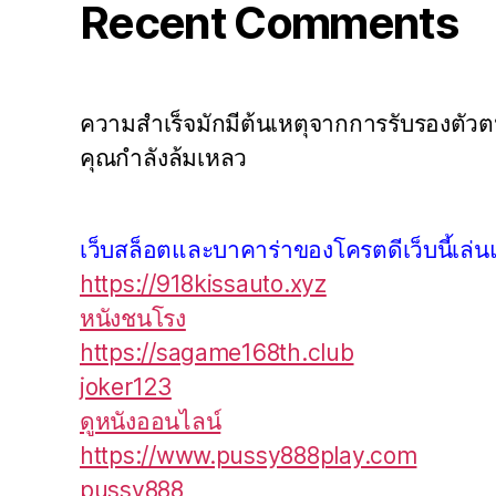
Recent Comments
ความสำเร็จมักมีต้นเหตุจากการรับรองตัวต
คุณกำลังล้มเหลว
เว็บสล็อตและบาคาร่าของโครตดีเว็บนี้เล่น
https://918kissauto.xyz
หนังชนโรง
https://sagame168th.club
joker123
ดูหนังออนไลน์
https://www.pussy888play.com
pussy888