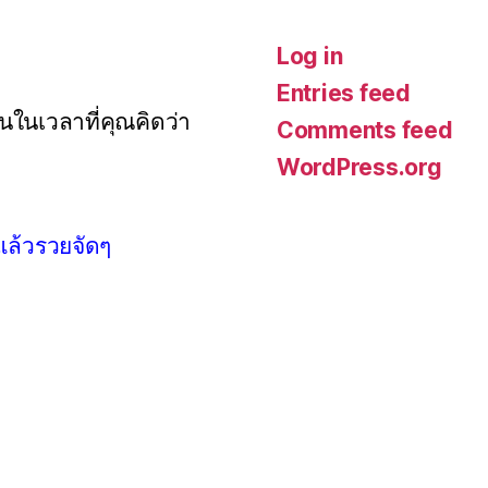
Log in
Entries feed
นในเวลาที่คุณคิดว่า
Comments feed
WordPress.org
แล้วรวยจัดๆ